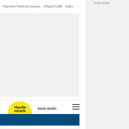
Represión frente al Congreso
Inflación CABA
Teatro
Feria de Editores
Mery Streep
Hacete
Iniciá sesión
socia/o