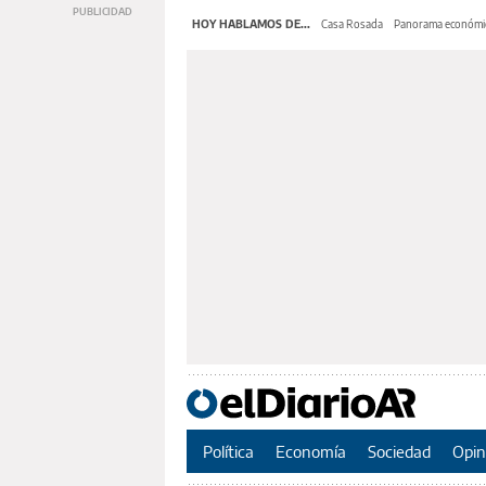
HOY HABLAMOS DE...
Casa Rosada
Panorama económi
Política
Economía
Sociedad
Opin