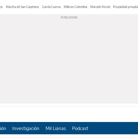
co
Marcha de San Cayetano
García Cuerva
Milei en Colombia
Marcelo Porcel
Propiedad privada
ión
Investigación
Mil Lianas
Podcast