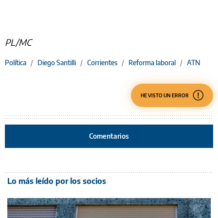
PL/MC
Política
/
Diego Santilli
/
Corrientes
/
Reforma laboral
/
ATN
HE VISTO UN ERROR
Comentarios
Lo más leído por los socios