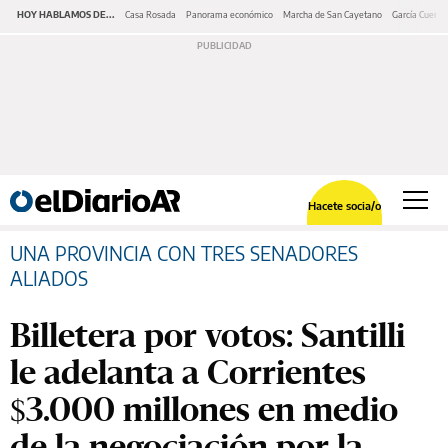
HOY HABLAMOS DE...
Casa Rosada
Panorama económico
Marcha de San Cayetano
García Cuerva
Hacete socia/o
UNA PROVINCIA CON TRES SENADORES
ALIADOS
Billetera por votos: Santilli
le adelanta a Corrientes
$3.000 millones en medio
de la negociación por la