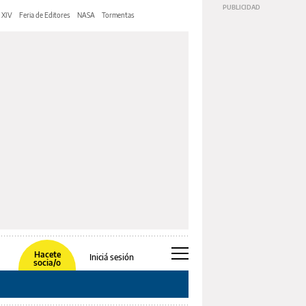
 XIV
Feria de Editores
NASA
Tormentas
Hacete
Iniciá sesión
socia/o