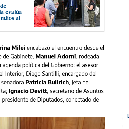
 de
da evalúa
ndios al
rina Milei
encabezó el encuentro desde el
e de Gabinete,
Manuel Adorni
, rodeada
 agenda política del Gobierno: el asesor
el Interior, Diego Santilli, encargado del
a senadora
Patricia Bullrich
, jefa del
lta;
Ignacio Devitt
, secretario de Asuntos
, presidente de Diputados, conectado de