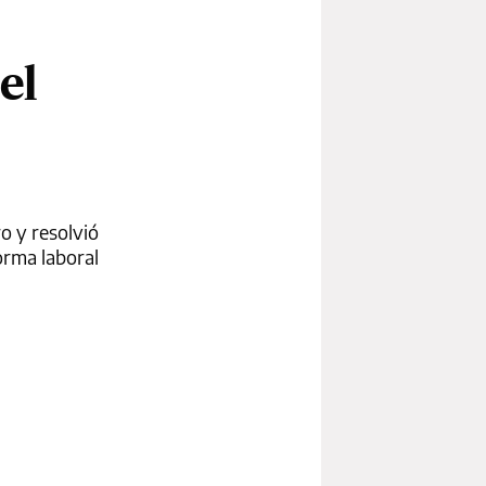
el
ro y resolvió
orma laboral