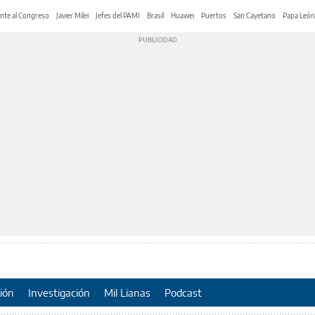
nte al Congreso
Javier Milei
Jefes del PAMI
Brasil
Huawei
Puertos
San Cayetano
Papa León
ión
Investigación
Mil Lianas
Podcast