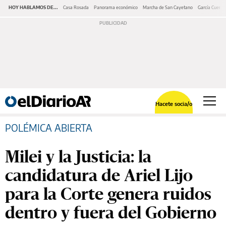
HOY HABLAMOS DE...
Casa Rosada
Panorama económico
Marcha de San Cayetano
García Cuerva
Hacete socia/o
POLÉMICA ABIERTA
Milei y la Justicia: la
candidatura de Ariel Lijo
para la Corte genera ruidos
dentro y fuera del Gobierno