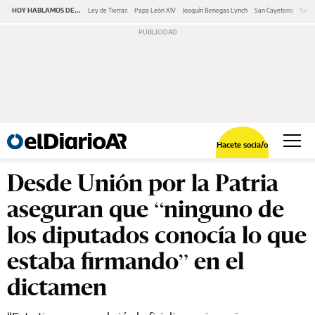
HOY HABLAMOS DE...
Ley de Tierras
Papa León XIV
Joaquín Benegas Lynch
San Cayetano
Swap
Hacete socia/o
Desde Unión por la Patria
aseguran que “ninguno de
los diputados conocía lo que
estaba firmando” en el
dictamen