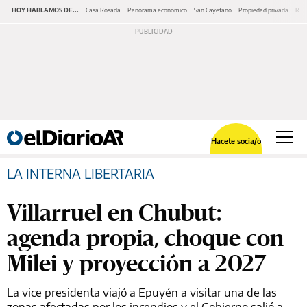
HOY HABLAMOS DE...
Casa Rosada
Panorama económico
San Cayetano
Propiedad privada
Repr
Hacete socia/o
LA INTERNA LIBERTARIA
Villarruel en Chubut:
agenda propia, choque con
Milei y proyección a 2027
La vice presidenta viajó a Epuyén a visitar una de las
zonas afectadas por los incendios y el Gobierno salió a