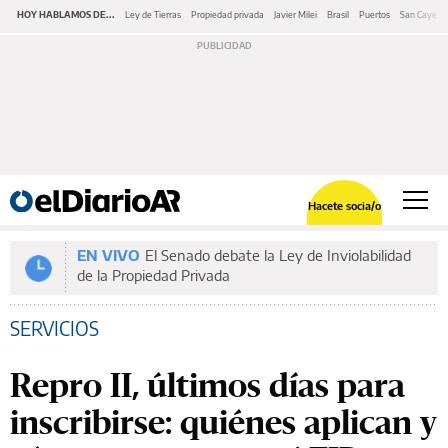
HOY HABLAMOS DE...
Ley de Tierras
Propiedad privada
Javier Milei
Brasil
Puertos
San Cayeta
Hacete socia/o
EN VIVO
El Senado debate la Ley de Inviolabilidad
de la Propiedad Privada
SERVICIOS
Repro II, últimos días para
inscribirse: quiénes aplican y