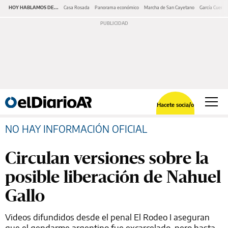
HOY HABLAMOS DE...
Casa Rosada
Panorama económico
Marcha de San Cayetano
García Cuerva
Hacete socia/o
NO HAY INFORMACIÓN OFICIAL
Circulan versiones sobre la
posible liberación de Nahuel
Gallo
Videos difundidos desde el penal El Rodeo I aseguran
que el gendarme argentino fue excarcelado, pero hasta