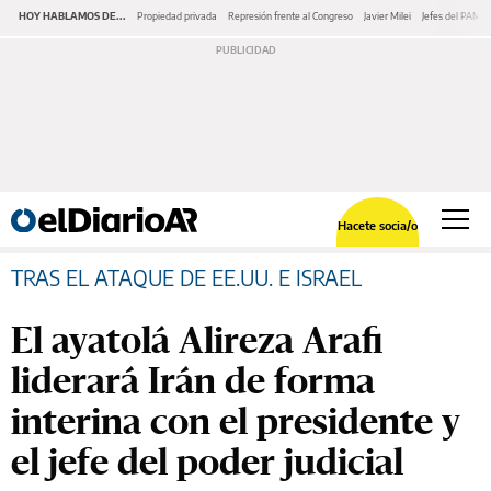
HOY HABLAMOS DE...
Propiedad privada
Represión frente al Congreso
Javier Milei
Jefes del PAMI
Hacete socia/o
TRAS EL ATAQUE DE EE.UU. E ISRAEL
El ayatolá Alireza Arafi
liderará Irán de forma
interina con el presidente y
el jefe del poder judicial