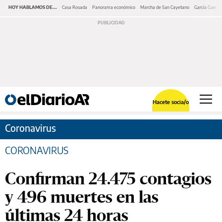
HOY HABLAMOS DE...
Casa Rosada
Panorama económico
Marcha de San Cayetano
García Cuerva
Hacete socia/o
Coronavirus
CORONAVIRUS
Confirman 24.475 contagios
y 496 muertes en las
últimas 24 horas