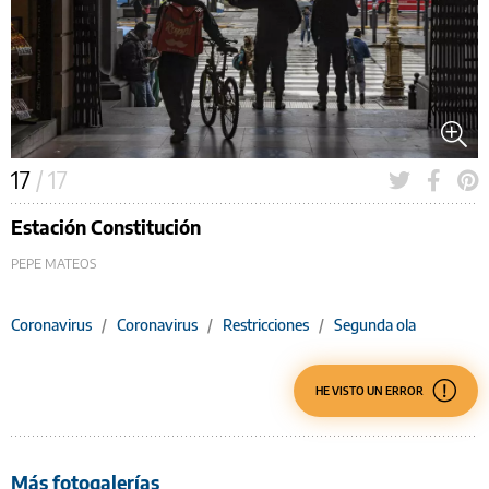
17
/ 17
Estación Constitución
PEPE MATEOS
Coronavirus
/
Coronavirus
/
Restricciones
/
Segunda ola
HE VISTO UN ERROR
Más fotogalerías