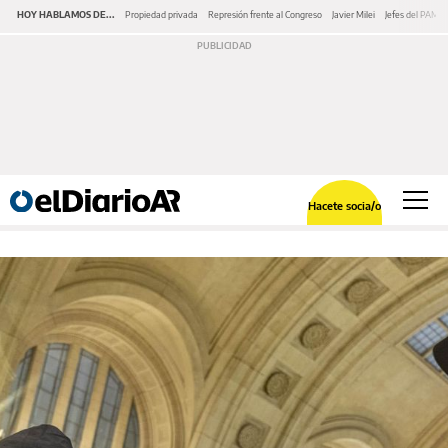
HOY HABLAMOS DE...
Propiedad privada
Represión frente al Congreso
Javier Milei
Jefes del PAMI
Hacete socia/o