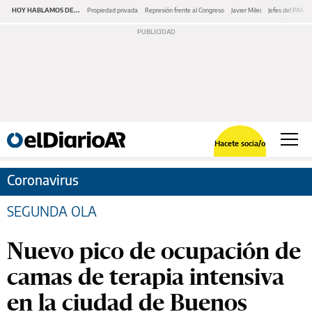
HOY HABLAMOS DE...
Propiedad privada
Represión frente al Congreso
Javier Milei
Jefes del PAMI
Hacete socia/o
Coronavirus
SEGUNDA OLA
Nuevo pico de ocupación de
camas de terapia intensiva
en la ciudad de Buenos