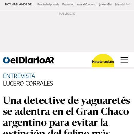
HOY HABLAMOS DE...
Propiedad privada
Represión frente al Congreso
Javier Milei
Jefes del PAMI
Hacete socia/o
ENTREVISTA
LUCERO CORRALES
Una detective de yaguaretés
se adentra en el Gran Chaco
argentino para evitar la
extinción del felino más