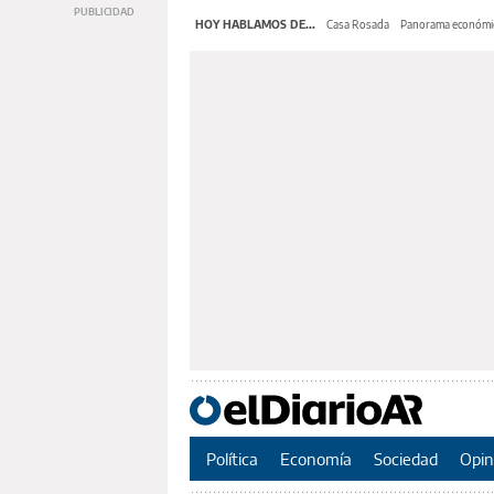
HOY HABLAMOS DE...
Casa Rosada
Panorama económi
Política
Economía
Sociedad
Opin