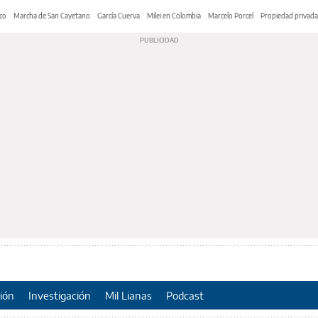
co
Marcha de San Cayetano
García Cuerva
Milei en Colombia
Marcelo Porcel
Propiedad privada
ión
Investigación
Mil Lianas
Podcast