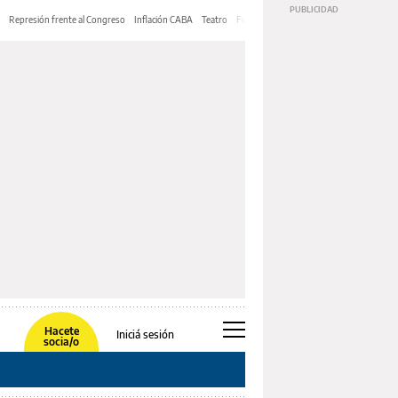
Represión frente al Congreso
Inflación CABA
Teatro
Feria de Editores
Mery Streep
Hacete
Iniciá sesión
socia/o