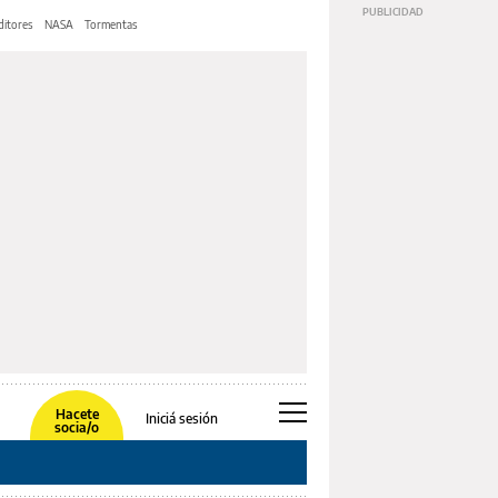
ditores
NASA
Tormentas
Hacete
Iniciá sesión
socia/o