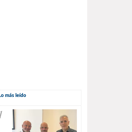
Lo más leído
1