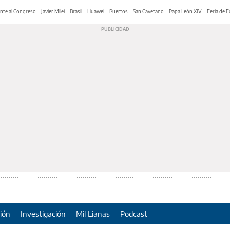
nte al Congreso
Javier Milei
Brasil
Huawei
Puertos
San Cayetano
Papa León XIV
Feria de E
ión
Investigación
Mil Lianas
Podcast