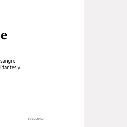
de
 sangre
xidantes y