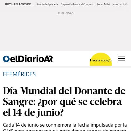
HOY HABLAMOS DE...
Propiedad privada
Represión frente al Congreso
Javier Milei
Jefes del PAMI
Hacete socia/o
EFEMÉRIDES
Día Mundial del Donante de
Sangre: ¿por qué se celebra
el 14 de junio?
Cada 14 de junio se conmemora la fecha impulsada por la
OMS para agradecer a quienes donan sangre de manera