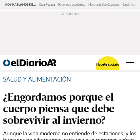
HOY HABLAMOS DE...
Casa Rosada
Panorama económico
Marcha de San Cayetano
García Cuerva
Hacete socia/o
SALUD Y ALIMENTACIÓN
¿Engordamos porque el
cuerpo piensa que debe
sobrevivir al invierno?
Aunque la vida moderna no entiende de estaciones, y los
humanos no hibernamos, cada vez que comemos azúcar