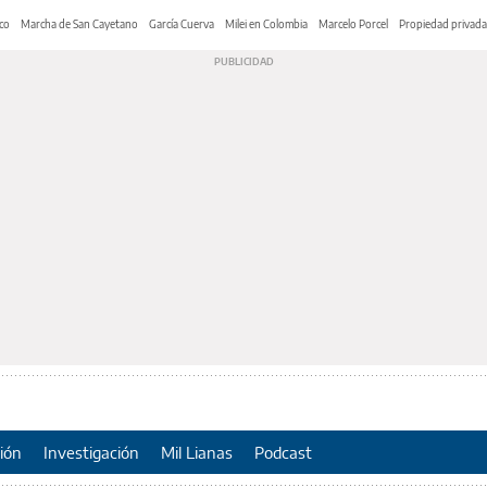
co
Marcha de San Cayetano
García Cuerva
Milei en Colombia
Marcelo Porcel
Propiedad privada
ión
Investigación
Mil Lianas
Podcast