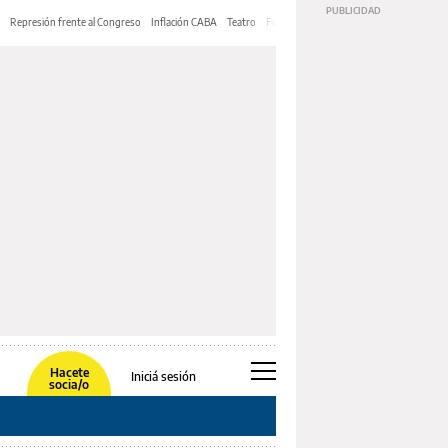
Represión frente al Congreso
Inflación CABA
Teatro
Feria de Editores
Mery Streep
Hacete
Iniciá sesión
socia/o