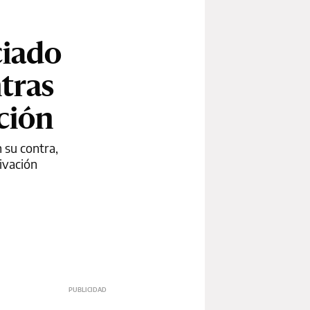
ciado
tras
ción
 su contra,
ivación