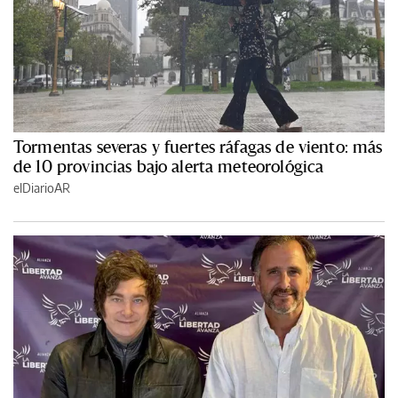
Tormentas severas y fuertes ráfagas de viento: más
de 10 provincias bajo alerta meteorológica
elDiarioAR