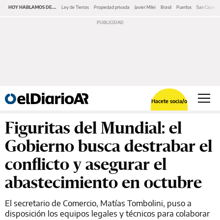
HOY HABLAMOS DE...
Ley de Tierras
Propiedad privada
Javier Milei
Brasil
Puertos
San Cayeta
Hacete socia/o
Figuritas del Mundial: el
Gobierno busca destrabar el
conflicto y asegurar el
abastecimiento en octubre
El secretario de Comercio, Matías Tombolini, puso a
disposición los equipos legales y técnicos para colaborar