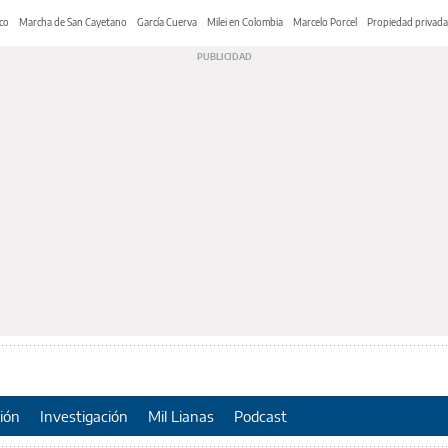
co
Marcha de San Cayetano
García Cuerva
Milei en Colombia
Marcelo Porcel
Propiedad privada
ión
Investigación
Mil Lianas
Podcast