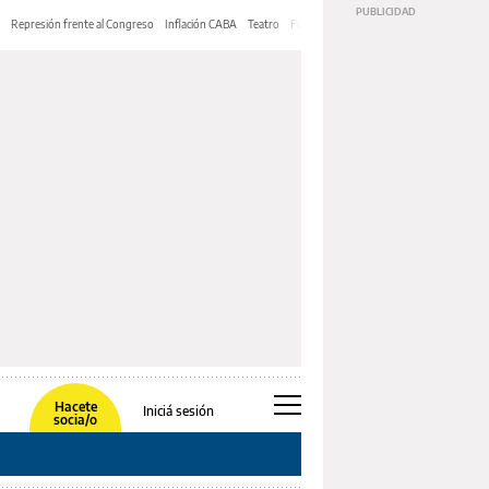
Represión frente al Congreso
Inflación CABA
Teatro
Feria de Editores
Mery Streep
Hacete
Iniciá sesión
socia/o