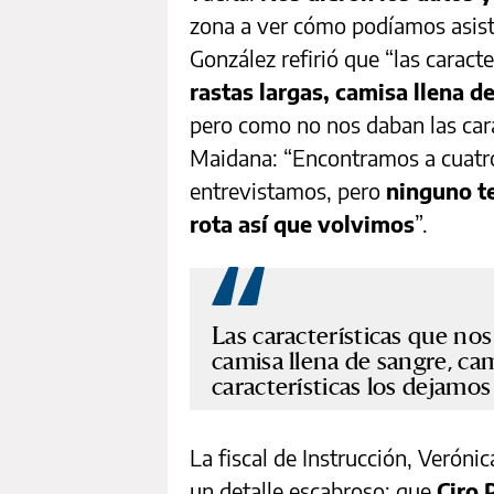
zona a ver cómo podíamos asistir
González refirió que “las caract
rastas largas, camisa llena d
pero como no nos daban las cara
Maidana: “Encontramos a cuatro
entrevistamos, pero
ninguno te
rota así que volvimos
”.
Las características que nos
camisa llena de sangre, ca
características los dejamos 
La fiscal de Instrucción, Veróni
un detalle escabroso: que
Ciro 