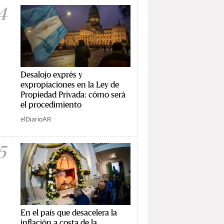
4
Desalojo exprés y
expropiaciones en la Ley de
Propiedad Privada: cómo será
el procedimiento
elDiarioAR
5
En el país que desacelera la
inflación a costa de la