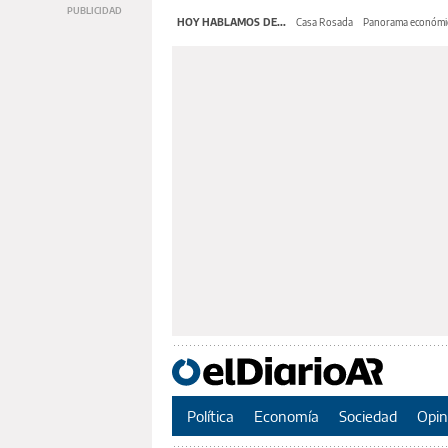
HOY HABLAMOS DE...
Casa Rosada
Panorama económi
Política
Economía
Sociedad
Opin