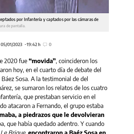
eptados por Infantería y captados por las cámaras de
ura de pantalla.
l 05/01/2023
19:42 h
0
de 2020 fue
“movida”
, coincideron los
aron hoy, en el cuarto día de debate del
 Báez Sosa. A la testimonial de del
árez, se sumaron los relatos de los cuatro
nfantería, que prestaban servicio en el
o atacaron a Fernando, el grupo estaba
maba, a piedrazos que le devolvieran
ba, que había quedado adentro. Y cuando
Le Brique
,
encontraron a Baéz Sosa en