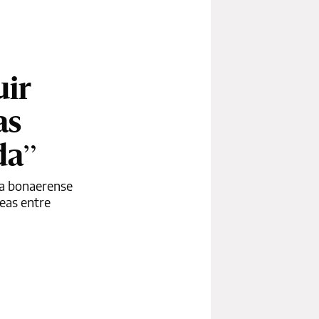
uir
as
da”
cía bonaerense
leas entre