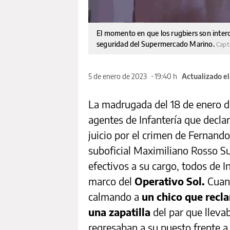
El momento en que los rugbiers son interc
seguridad del Supermercado Marino.
Capt
5 de enero de 2023
19:40 h
Actualizado e
La madrugada del 18 de enero 
agentes de Infantería que declar
juicio por el crimen de Fernando
suboficial Maximiliano Rosso Su
efectivos a su cargo, todos de I
marco del
Operativo Sol.
Cuand
calmando a
un chico que recla
una zapatilla
del par que lleva
regresaban a su puesto frente a