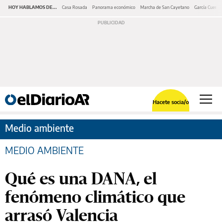
HOY HABLAMOS DE...
Casa Rosada
Panorama económico
Marcha de San Cayetano
García Cuerva
Hacete socia/o
Medio ambiente
MEDIO AMBIENTE
Qué es una DANA, el
fenómeno climático que
arrasó Valencia