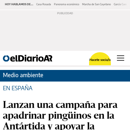
HOY HABLAMOS DE...
Casa Rosada
Panorama económico
Marcha de San Cayetano
García Cuerva
Hacete socia/o
Medio ambiente
EN ESPAÑA
Lanzan una campaña para
apadrinar pingüinos en la
Antártida y apoyar la