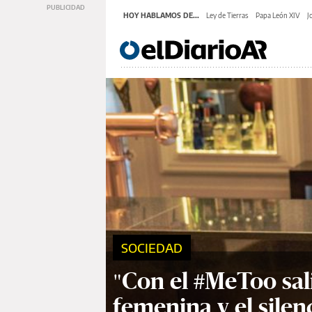
HOY HABLAMOS DE...
Ley de Tierras
Papa León XIV
J
SOCIEDAD
"Con el #MeToo sal
femenina y el silen