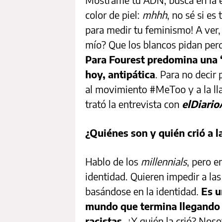
color de piel:
mhhh
, no sé si es
para medir tu feminismo! A ver,
mío? Que los blancos pidan perd
Para Fourest predomina una “t
hoy, antipática
. Para no decir 
al movimiento #MeToo y a la lla
trató la entrevista con
elDiari
¿Quiénes son y quién crió a 
Hablo de los
millennials
, pero e
identidad. Quieren impedir a las
basándose en la identidad.
Es u
mundo que termina llegando a
racistas
. ¿Y quién la crió? Noso