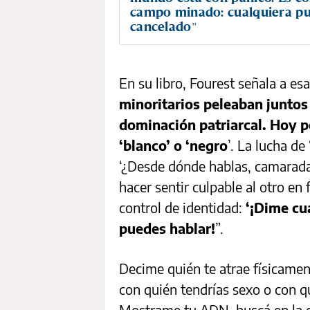
campo minado: cualquiera pu
cancelado"
En su libro, Fourest señala a es
minoritarios peleaban juntos 
dominación patriarcal. Hoy p
‘blanco’ o ‘negro
’. La lucha de
‘¿Desde dónde hablas, camarada?
hacer sentir culpable al otro en
control de identidad:
‘¡Dime cu
puedes hablar!
”.
Decime quién te atrae físicame
con quién tendrías sexo o con q
Mostrame tu ADN, buscá en la e