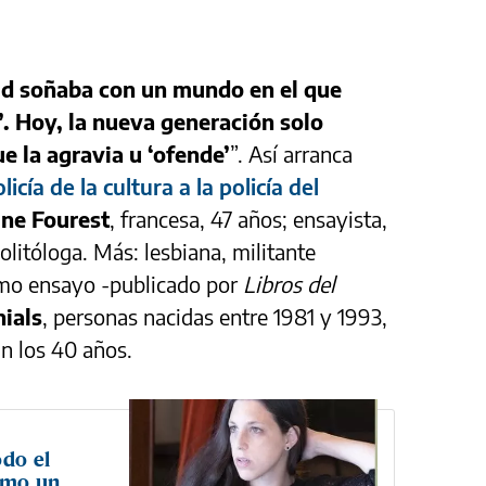
ud soñaba con un mundo en el que
’. Hoy, la nueva generación solo
e la agravia u ‘ofende’
”. Así arranca
cía de la cultura a la policía del
ine Fourest
, francesa, 47 años; ensayista,
politóloga. Más: lesbiana, militante
timo ensayo -publicado por
Libros del
nials
, personas nacidas entre 1981 y 1993,
an los 40 años.
odo el
omo un