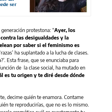
ede ser
a generación protestona: “
Ayer, los
contra las desigualdades y la
elean por saber si el feminismo es
 ‘razas’ ha suplantado a la lucha de clases.
’. Esta frase, que se enunciaba para
 función de la clase social, ha mutado en
ál es tu origen y te diré desde dónde
nte, decime quién te enamora. Contame
uién te reproducirías, que no es lo mismo.
scala cromática cuál es exactamente tu