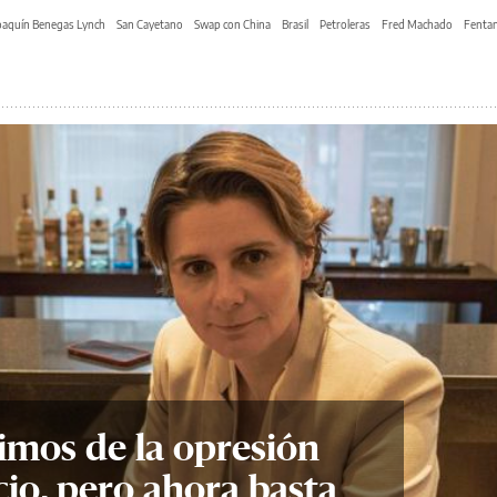
oaquín Benegas Lynch
San Cayetano
Swap con China
Brasil
Petroleras
Fred Machado
Fentan
imos de la opresión
cio, pero ahora basta