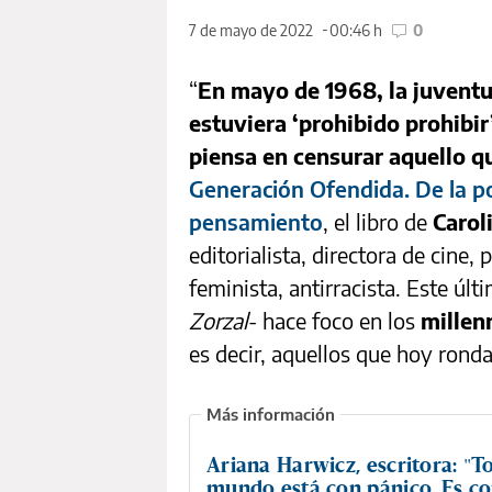
7 de mayo de 2022
00:46 h
0
“
En mayo de 1968, la juvent
estuviera ‘prohibido prohibir
piensa en censurar aquello qu
Generación Ofendida. De la poli
pensamiento
, el libro de
Carol
editorialista, directora de cine, 
feminista, antirracista. Este úl
Zorzal
- hace foco en los
millen
es decir, aquellos que hoy rond
Ariana Harwicz, escritora: "T
mundo está con pánico. Es c