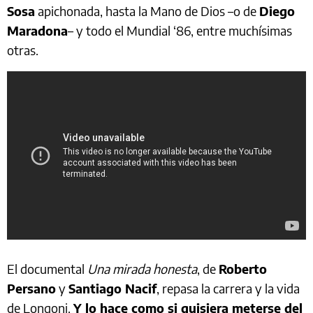
Sosa
apichonada, hasta la Mano de Dios –o de
Diego
Maradona
– y todo el Mundial ‘86, entre muchísimas
otras.
El documental
Una mirada honesta
, de
Roberto
Persano
y
Santiago Nacif
, repasa la carrera y la vida
de Longoni.
Y lo hace como si quisiera meterse del