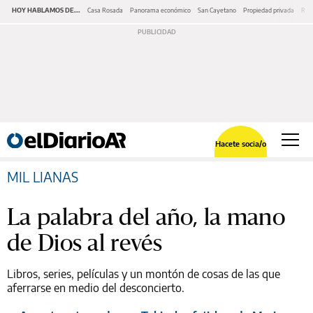
HOY HABLAMOS DE...
Casa Rosada
Panorama económico
San Cayetano
Propiedad privada
Repr
Hacete socia/o
MIL LIANAS
La palabra del año, la mano
de Dios al revés
Libros, series, películas y un montón de cosas de las que
aferrarse en medio del desconcierto.