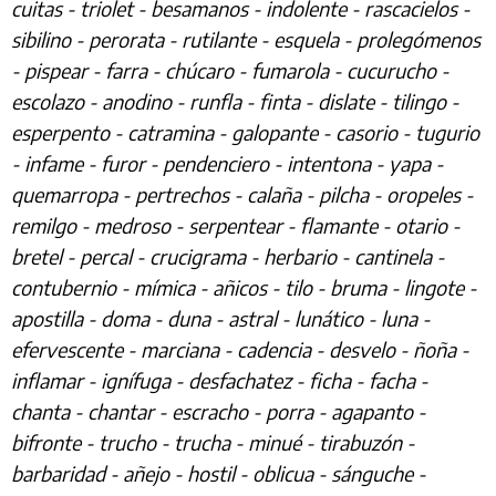
cuitas - triolet - besamanos - indolente - rascacielos -
sibilino - perorata - rutilante - esquela - prolegómenos
- pispear - farra - chúcaro - fumarola - cucurucho -
escolazo - anodino - runfla - finta - dislate - tilingo -
esperpento - catramina - galopante - casorio - tugurio
- infame - furor - pendenciero - intentona - yapa -
quemarropa - pertrechos - calaña - pilcha - oropeles -
remilgo - medroso - serpentear - flamante - otario -
bretel - percal - crucigrama - herbario - cantinela -
contubernio - mímica - añicos - tilo - bruma - lingote -
apostilla - doma - duna - astral - lunático - luna -
efervescente - marciana - cadencia - desvelo - ñoña -
inflamar - ignífuga - desfachatez - ficha - facha -
chanta - chantar - escracho - porra - agapanto -
bifronte - trucho - trucha - minué - tirabuzón -
barbaridad - añejo - hostil - oblicua - sánguche -