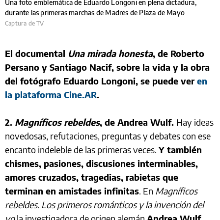
Una foto emblemática de Eduardo Longoni en plena dictadura,
durante las primeras marchas de Madres de Plaza de Mayo
Captura de TV
El documental
Una mirada honesta
, de Roberto
Persano y Santiago Nacif, sobre la vida y la obra
del fotógrafo Eduardo Longoni, se puede ver
en
la plataforma Cine.AR
.
2.
Magníficos rebeldes
, de Andrea Wulf.
Hay ideas
novedosas, refutaciones, preguntas y debates con ese
encanto indeleble de las primeras veces.
Y también
chismes, pasiones, discusiones interminables,
amores cruzados, tragedias, rabietas que
terminan en amistades infinitas
. En
Magníficos
rebeldes. Los primeros románticos y la invención del
yo
la investigadora de origen alemán
Andrea Wulf