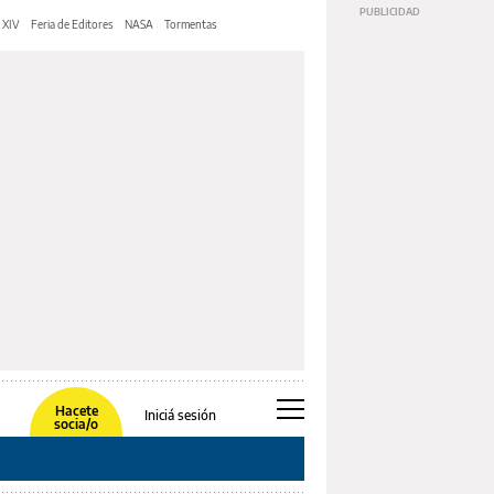
 XIV
Feria de Editores
NASA
Tormentas
Hacete
Iniciá sesión
socia/o