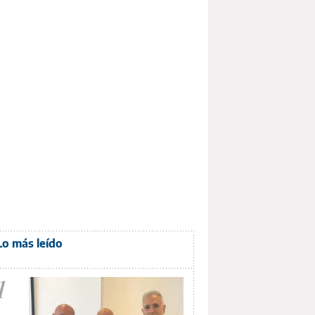
Lo más leído
1