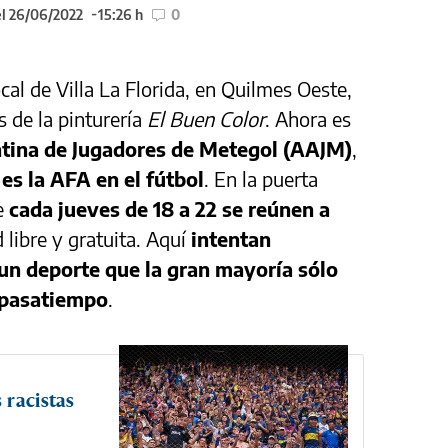
el 26/06/2022
15:26 h
0
cal de Villa La Florida, en Quilmes Oeste,
s de la pinturería
El Buen Color
. Ahora es
tina de Jugadores de Metegol (AAJM)
,
es la AFA en el fútbol
. En la puerta
ue
cada jueves de 18 a 22 se reúnen a
d libre y gratuita. Aquí
intentan
 un deporte que la gran mayoría sólo
 pasatiempo
.
 racistas