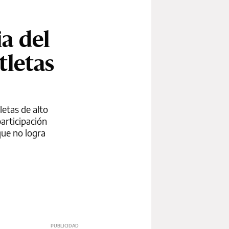
ia del
tletas
etas de alto
participación
que no logra