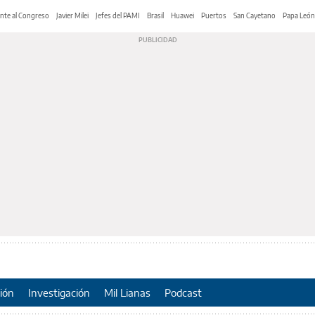
nte al Congreso
Javier Milei
Jefes del PAMI
Brasil
Huawei
Puertos
San Cayetano
Papa León
ión
Investigación
Mil Lianas
Podcast