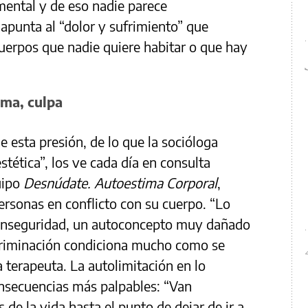
mental y de eso nadie parece
 apunta al “dolor y sufrimiento” que
uerpos que nadie quiere habitar o que hay
ima, culpa
e esta presión, de lo que la socióloga
stética”, los ve cada día en consulta
uipo
Desnúdate. Autoestima Corporal
,
rsonas en conflicto con su cuerpo. “Lo
inseguridad, un autoconcepto muy dañado
criminación condiciona mucho como se
a terapeuta. La autolimitación en lo
onsecuencias más palpables: “Van
de la vida hasta el punto de dejar de ir a