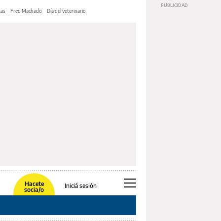
tas
Fred Machado
Día del veterinario
Hacete
Iniciá sesión
socia/o