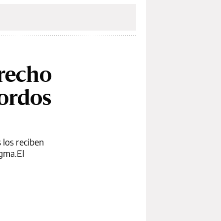
erecho
gordos
 los reciben
igma.El