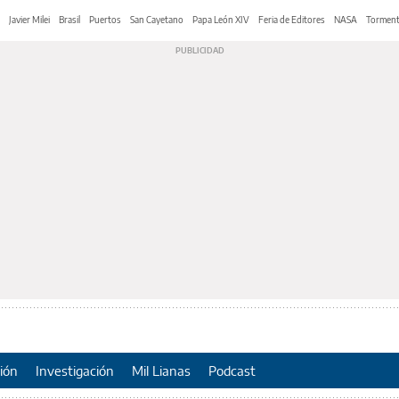
Javier Milei
Brasil
Puertos
San Cayetano
Papa León XIV
Feria de Editores
NASA
Tormen
ión
Investigación
Mil Lianas
Podcast