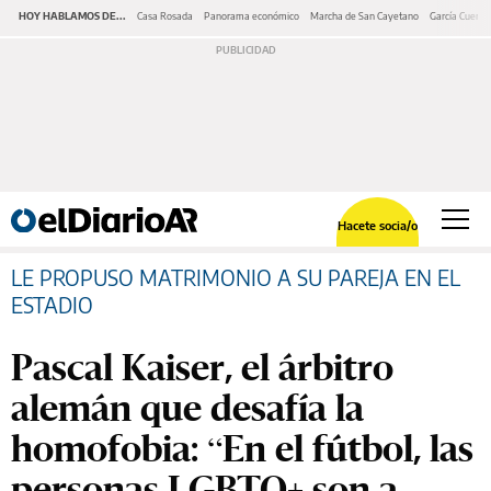
HOY HABLAMOS DE...
Casa Rosada
Panorama económico
Marcha de San Cayetano
García Cuerva
Hacete socia/o
LE PROPUSO MATRIMONIO A SU PAREJA EN EL
ESTADIO
Pascal Kaiser, el árbitro
alemán que desafía la
homofobia: “En el fútbol, las
personas LGBTQ+ son a