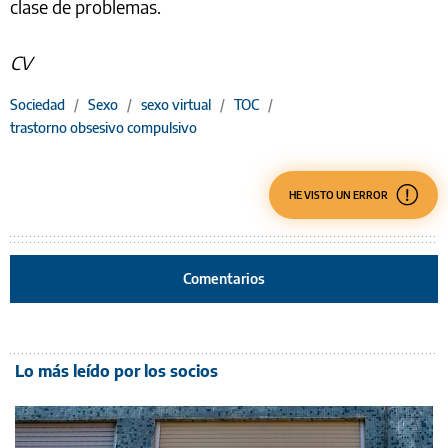
clase de problemas.
CV
Sociedad
/
Sexo
/
sexo virtual
/
TOC
/
trastorno obsesivo compulsivo
HE VISTO UN ERROR
Comentarios
Lo más leído por los socios