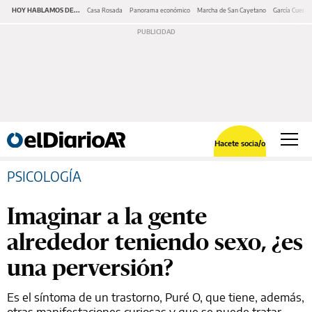
HOY HABLAMOS DE...
Casa Rosada
Panorama económico
Marcha de San Cayetano
García Cuerva
Hacete socia/o
PSICOLOGÍA
Imaginar a la gente
alrededor teniendo sexo, ¿es
una perversión?
Es el síntoma de un trastorno, Puré O, que tiene, además,
otras manifestaciones curiosas y que se puede tratar