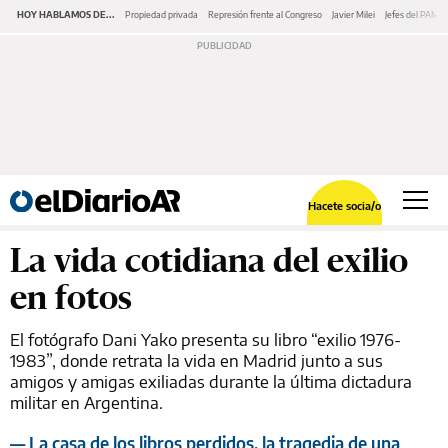
HOY HABLAMOS DE...
Propiedad privada
Represión frente al Congreso
Javier Milei
Jefes del PAMI
Hacete socia/o
La vida cotidiana del exilio
en fotos
El fotógrafo Dani Yako presenta su libro “exilio 1976-
1983”, donde retrata la vida en Madrid junto a sus
amigos y amigas exiliadas durante la última dictadura
militar en Argentina.
— La casa de los libros perdidos, la tragedia de una