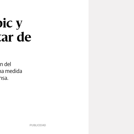
ic y
tar de
n del
una medida
nsa.