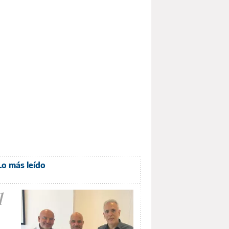
Lo más leído
1