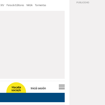
 XIV
Feria de Editores
NASA
Tormentas
Hacete
Iniciá sesión
socia/o