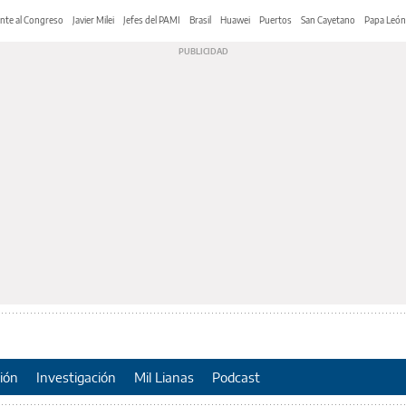
nte al Congreso
Javier Milei
Jefes del PAMI
Brasil
Huawei
Puertos
San Cayetano
Papa León
ión
Investigación
Mil Lianas
Podcast