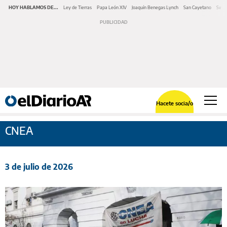
HOY HABLAMOS DE...
Ley de Tierras
Papa León XIV
Joaquín Benegas Lynch
San Cayetano
Swap
Hacete socia/o
CNEA
3 de julio de 2026