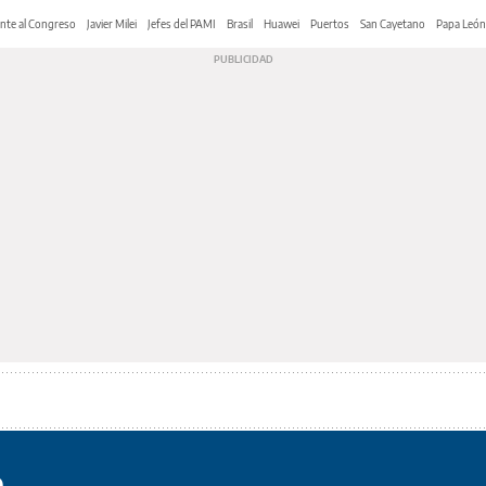
nte al Congreso
Javier Milei
Jefes del PAMI
Brasil
Huawei
Puertos
San Cayetano
Papa León
o