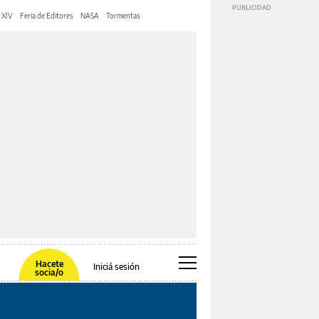
 XIV
Feria de Editores
NASA
Tormentas
Hacete
Iniciá sesión
socia/o