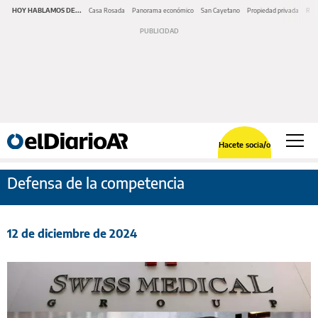
HOY HABLAMOS DE...
Casa Rosada
Panorama económico
San Cayetano
Propiedad privada
Repr
Hacete socia/o
Defensa de la competencia
12 de diciembre de 2024