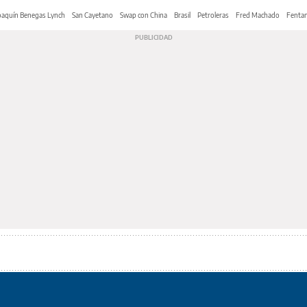
oaquín Benegas Lynch
San Cayetano
Swap con China
Brasil
Petroleras
Fred Machado
Fentan