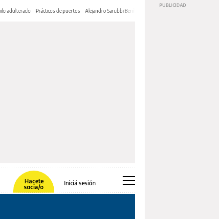
ilo adulterado
Prácticos de puertos
Alejandro Sarubbi Benítez
Hacete
Iniciá sesión
socia/o