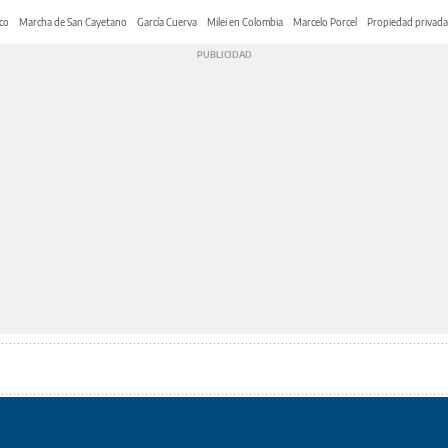
co
Marcha de San Cayetano
García Cuerva
Milei en Colombia
Marcelo Porcel
Propiedad privada