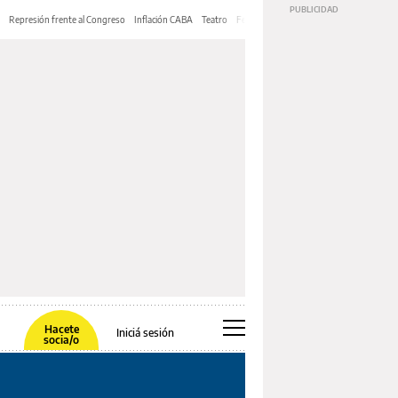
Represión frente al Congreso
Inflación CABA
Teatro
Feria de Editores
Mery Streep
Hacete
Iniciá sesión
socia/o