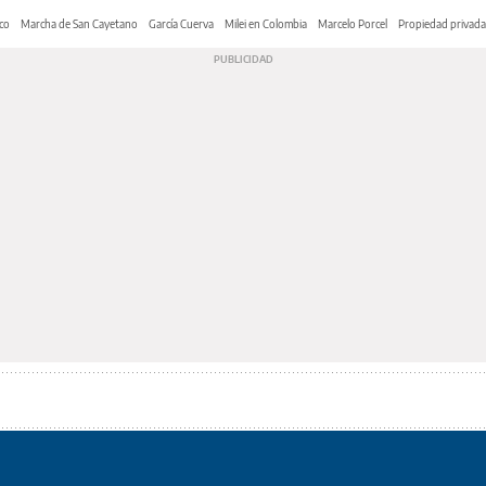
co
Marcha de San Cayetano
García Cuerva
Milei en Colombia
Marcelo Porcel
Propiedad privada