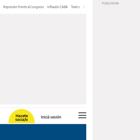
Represión frente al Congreso
Inflación CABA
Teatro
Feria de Editores
Mery Streep
Hacete
Iniciá sesión
socia/o