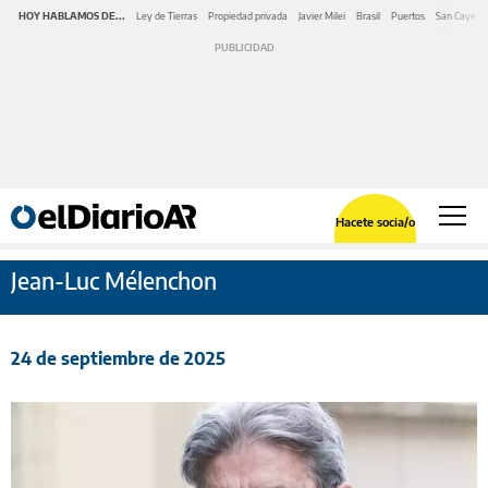
HOY HABLAMOS DE...
Ley de Tierras
Propiedad privada
Javier Milei
Brasil
Puertos
San Cayeta
Hacete socia/o
Jean-Luc Mélenchon
24 de septiembre de 2025