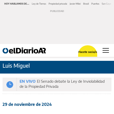
HOY HABLAMOS DE...
Ley de Tierras
Propiedad privada
Javier Milei
Brasil
Puertos
San Cayeta
Hacete socia/o
Luis Miguel
EN VIVO
El Senado debate la Ley de Inviolabilidad
de la Propiedad Privada
29 de noviembre de 2024