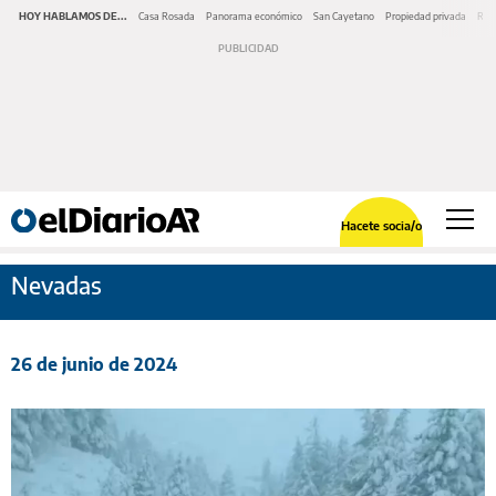
HOY HABLAMOS DE...
Casa Rosada
Panorama económico
San Cayetano
Propiedad privada
Repr
Hacete socia/o
Nevadas
26 de junio de 2024