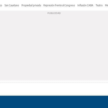
co
San Cayetano
Propiedad privada
Represión frente al Congreso
Inflación CABA
Teatro
Me