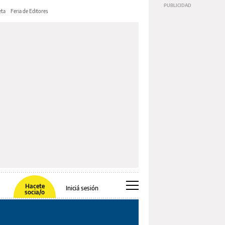
ta
Feria de Editores
Hacete
Iniciá sesión
socia/o