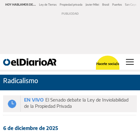
HOY HABLAMOS DE...
Ley de Tierras
Propiedad privada
Javier Milei
Brasil
Puertos
San Cayeta
Hacete socia/o
Radicalismo
EN VIVO
El Senado debate la Ley de Inviolabilidad
de la Propiedad Privada
6 de diciembre de 2025