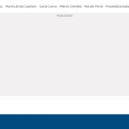
co
Marcha de San Cayetano
García Cuerva
Milei en Colombia
Marcelo Porcel
Propiedad privada