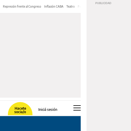
Represión frente al Congreso
Inflación CABA
Teatro
Feria de Editores
Mery Streep
Hacete
Iniciá sesión
socia/o