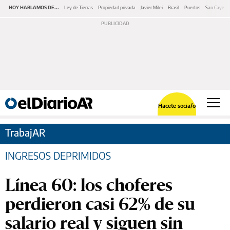
HOY HABLAMOS DE...
Ley de Tierras
Propiedad privada
Javier Milei
Brasil
Puertos
San Cayeta
Hacete socia/o
TrabajAR
INGRESOS DEPRIMIDOS
Línea 60: los choferes
perdieron casi 62% de su
salario real y siguen sin