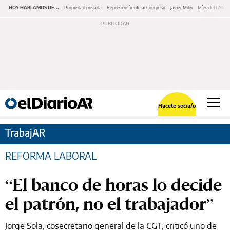
HOY HABLAMOS DE...
Propiedad privada
Represión frente al Congreso
Javier Milei
Jefes del PAMI
Hacete socia/o
TrabajAR
REFORMA LABORAL
“El banco de horas lo decide
el patrón, no el trabajador”
Jorge Sola, cosecretario general de la CGT, criticó uno de