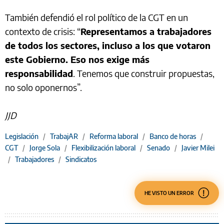
También defendió el rol político de la CGT en un
contexto de crisis: “
Representamos a trabajadores
de todos los sectores, incluso a los que votaron
este Gobierno. Eso nos exige más
responsabilidad
. Tenemos que construir propuestas,
no solo oponernos”.
JJD
Legislación
/
TrabajAR
/
Reforma laboral
/
Banco de horas
/
CGT
/
Jorge Sola
/
Flexibilización laboral
/
Senado
/
Javier Milei
/
Trabajadores
/
Sindicatos
HE VISTO UN ERROR