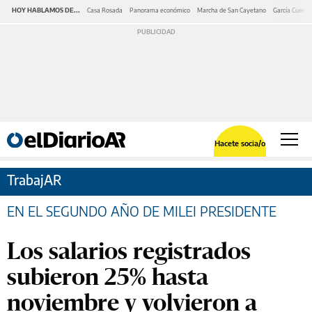
HOY HABLAMOS DE...
Casa Rosada
Panorama económico
Marcha de San Cayetano
García Cuerva
Hacete socia/o
TrabajAR
EN EL SEGUNDO AÑO DE MILEI PRESIDENTE
Los salarios registrados
subieron 25% hasta
noviembre y volvieron a