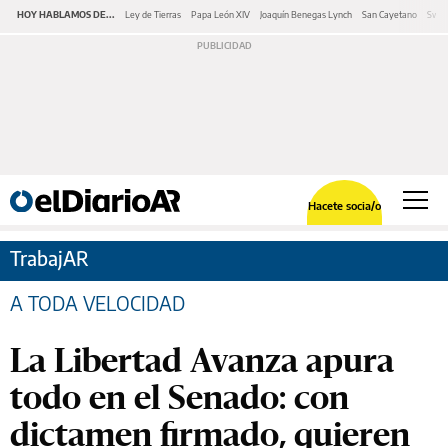
HOY HABLAMOS DE...
Ley de Tierras
Papa León XIV
Joaquín Benegas Lynch
San Cayetano
Swap
Hacete socia/o
TrabajAR
A TODA VELOCIDAD
La Libertad Avanza apura
todo en el Senado: con
dictamen firmado, quieren