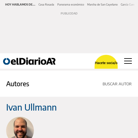
HOY HABLAMOS DE...
Casa Rosada
Panorama económico
Marcha de San Cayetano
García Cuerva
Hacete socia/o
Autores
BUSCAR AUTOR
Ivan Ullmann