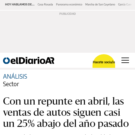
HOY HABLAMOS DE...
Casa Rosada
Panorama económico
Marcha de San Cayetano
García Cuerva
Hacete socia/o
ANÁLISIS
Sector
Con un repunte en abril, las
ventas de autos siguen casi
un 25% abajo del año pasado