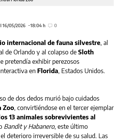
el 16/05/2026
18:04 h
0
o internacional de fauna silvestre
, al
al de Orlando y al colapso de
Sloth
ue pretendía exhibir perezosos
nteractiva en
Florida
, Estados Unidos.
oso de dos dedos murió bajo cuidados
a Zoo
, convirtiéndose en el tercer ejemplar
los 13 animales sobrevivientes al
to
Bandit y Habanero
, este último
 el deterioro irreversible de su salud. Las