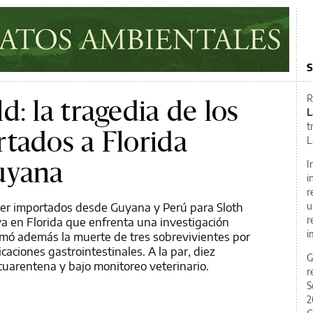
S
R
: la tragedia de los
L
t
tados a Florida
L
uyana
I
i
r
ser importados desde Guyana y Perú para Sloth
u
iva en Florida que enfrenta una investigación
r
i
rmó además la muerte de tres sobrevivientes por
caciones gastrointestinales. A la par, diez
G
uarentena y bajo monitoreo veterinario.
r
S
2