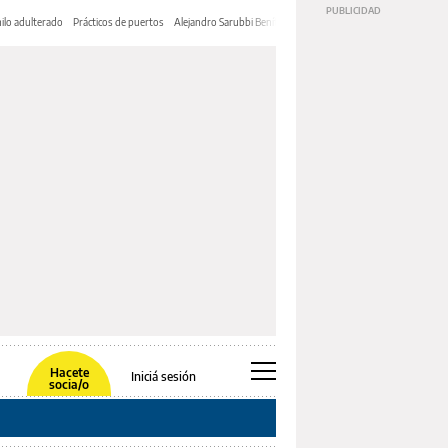
ilo adulterado
Prácticos de puertos
Alejandro Sarubbi Benítez
Hacete
Iniciá sesión
socia/o