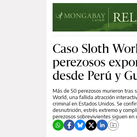
Caso Sloth World
perezosos expor
desde Perú y G
Más de 50 perezosos murieron tras 
World, una fallida atracción interact
criminal en Estados Unidos. Se confi
desnutrición, estrés extremo y compli
perezosos sobrevivientes siguen en c