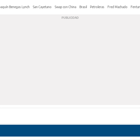
oaquín Benegas Lynch
San Cayetano
Swap con China
Brasil
Petroleras
Fred Machado
Fentan