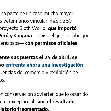
una parte de un caso mucho mayor.
s veterinarios vinculan más de 50
 proyecto Sloth World,
que importó
 Perú y Guyana
—país del que se sabe que
 perezosos—
con permisos oficiales
.
nte sus puertas el 24 de abril, se
aso
enfrenta ahora una investigación
encias del comercio y exhibición de
os.
 en conservación advierten que lo ocurrido
o ni excepcional, sino
el resultado
ulatorio fragmentado
.