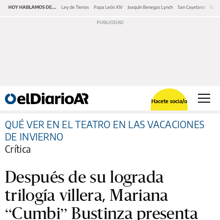
HOY HABLAMOS DE...
Ley de Tierras
Papa León XIV
Joaquín Benegas Lynch
San Cayetano
Swap
Hacete socia/o
QUÉ VER EN EL TEATRO EN LAS VACACIONES
DE INVIERNO
Crítica
Después de su lograda
trilogía villera, Mariana
“Cumbi” Bustinza presenta